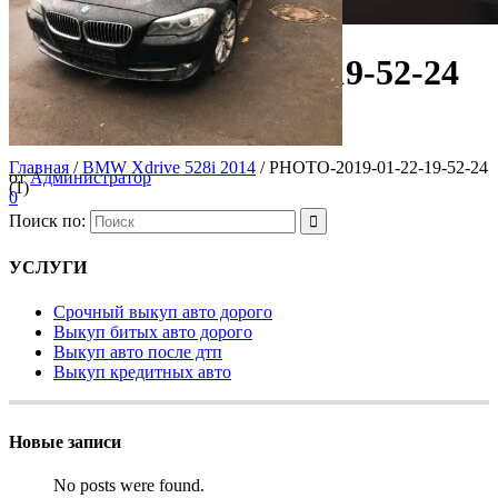
PHOTO-2019-01-22-19-52-24
(1)
Главная
/
BMW Xdrive 528i 2014
/
PHOTO-2019-01-22-19-52-24
от
Администратор
(1)
0
Поиск по:
УСЛУГИ
Срочный выкуп авто дорого
Выкуп битых авто дорого
Выкуп авто после дтп
Выкуп кредитных авто
Новые записи
No posts were found.