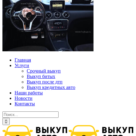
Главная
Услуги
Срочный выкуп
Выкуп битых
Выкуп после дтп
Выкуп кредитных авто
Наши работы
Новости
Контакты